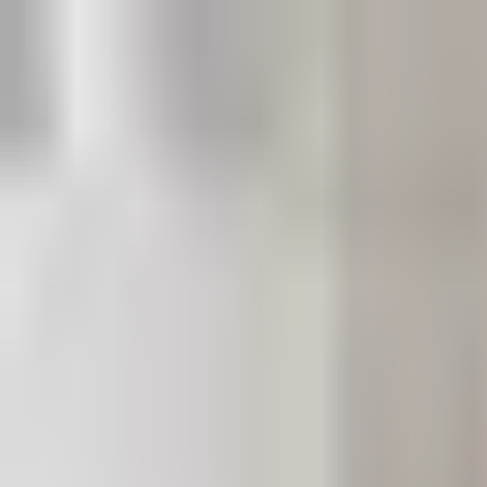
+90 538 548 12 35
info@gurbuzsihhitesisat.com
Blog