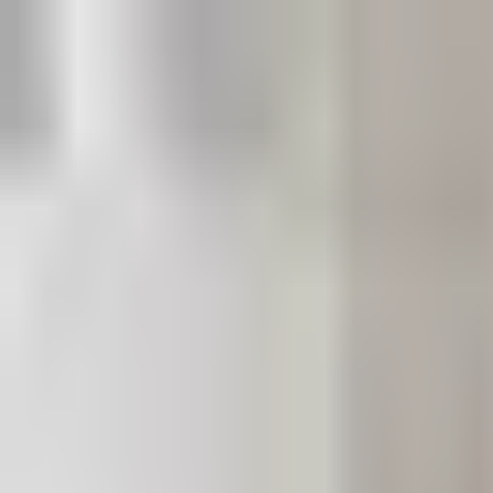
+90 538 548 12 35
info@gurbuzsihhitesisat.com
Blog