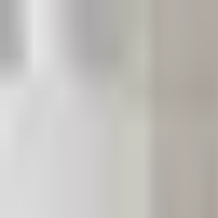
+90 538 548 12 35
info@gurbuzsihhitesisat.com
Blog